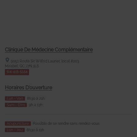
Clinique De Médecine Complémentaire
9051 Route Sir Wilfrid Laurier, local #203
Mirabel, QC
J7N 1L6
514-613-5334
Horaires D'ouverture
Lun - Ven
8h30 à 21h
Sam - Dim
9h à 17h
Acupuncture
Possible de se rendre sans rendez-vous
Lun - Jeu
8h30 à 11h