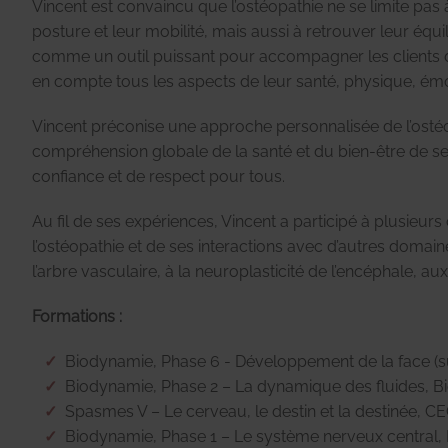
Vincent est convaincu que l’ostéopathie ne se limite pas 
posture et leur mobilité, mais aussi à retrouver leur équ
comme un outil puissant pour accompagner les clients 
en compte tous les aspects de leur santé, physique, émo
Vincent préconise une approche personnalisée de l’ostéop
compréhension globale de la santé et du bien-être de ses
confiance et de respect pour tous.
Au fil de ses expériences, Vincent a participé à plusieu
l’ostéopathie et de ses interactions avec d’autres domai
l’arbre vasculaire, à la neuroplasticité de l’encéphale, 
Formations :
Biodynamie, Phase 6 - Développement de la face (su
Biodynamie, Phase 2 – La dynamique des fluides, Bi
Spasmes V – Le cerveau, le destin et la destinée, C
Biodynamie, Phase 1 – Le système nerveux central, 