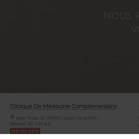
Nous r
v
Clinique De Médecine Complémentaire
9051 Route Sir Wilfrid Laurier, local #203
Mirabel, QC
J7N 1L6
514-613-5334