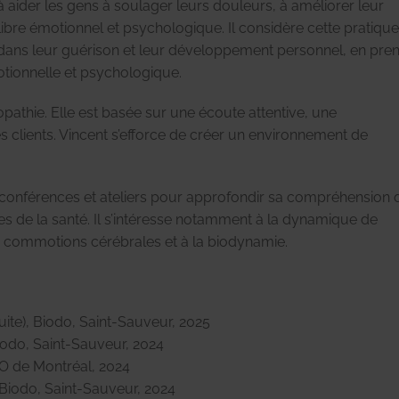
à aider les gens à soulager leurs douleurs, à améliorer leur
ilibre émotionnel et psychologique. Il considère cette pratiqu
dans leur guérison et leur développement personnel, en pre
tionnelle et psychologique.
athie. Elle est basée sur une écoute attentive, une
 clients. Vincent s’efforce de créer un environnement de
rs conférences et ateliers pour approfondir sa compréhension 
nes de la santé. Il s’intéresse notamment à la dynamique de
aux commotions cérébrales et à la biodynamie.
ite), Biodo, Saint-Sauveur, 2025
odo, Saint-Sauveur, 2024
EO de Montréal, 2024
Biodo, Saint-Sauveur, 2024