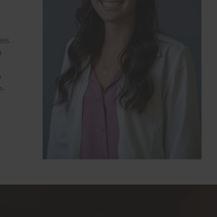
des
n
e
n-