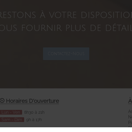
estons à votre dispositi
ous fournir plus de détail
Contactez-Nous
Horaires D'ouverture
À
A
Lun - Ven
8h30 à 21h
N
Sam - Dim
9h à 17h
Po
Pl