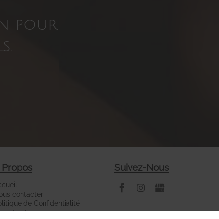
on pour
s.
 Propos
Suivez-Nous
ccueil
ous contacter
litique de Confidentialité
an du site