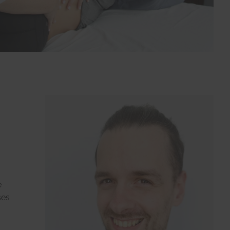
e
ses