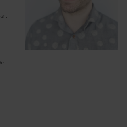
e
nant
de