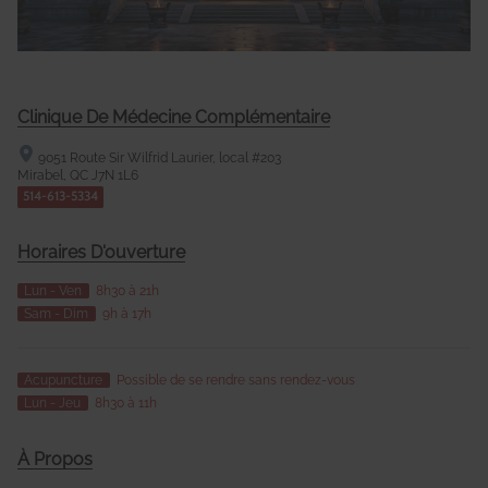
Clinique De Médecine Complémentaire
9051 Route Sir Wilfrid Laurier, local #203
Mirabel, QC
J7N 1L6
514-613-5334
Horaires D'ouverture
Lun - Ven
8h30 à 21h
Sam - Dim
9h à 17h
Acupuncture
Possible de se rendre sans rendez-vous
Lun - Jeu
8h30 à 11h
À Propos